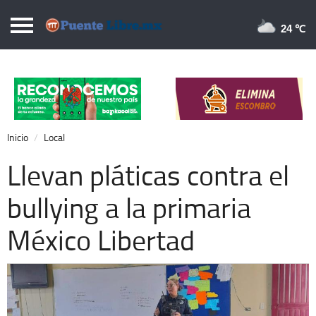
Puentelibre.mx
24 
Inicio
Local
Nacional
Inicio
Local
Opinión
Llevan pláticas contra el
Cronos
bullying a la primaria
Economía
México Libertad
Espectáculos
Deportes
Extra +