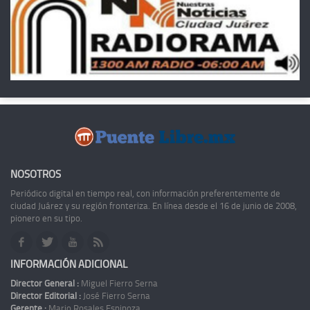
NOSOTROS
Periódico digital en tiempo real, con información preferentemente de
ciudad Juárez y su región fronteriza. En línea desde el 16 de junio de 2008,
pionero en su tipo.
INFORMACIÓN ADICIONAL
Director General :
Miguel Fierro Serna
Director Editorial :
José Fierro Serna
Gerente :
Mario Rosales Espinoza