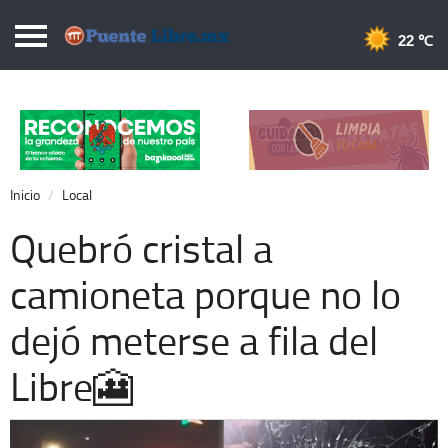
Puentelibre.mx
22 
Inicio
Local
Nacional
Inicio
Local
Opinión
Quebró cristal a
Cronos
camioneta porque no lo
Economía
dejó meterse a fila del
Espectáculos
Deportes
Libre🎦
Extra +