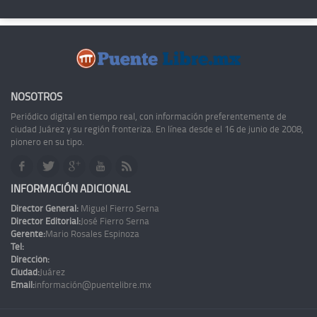
NOSOTROS
Periódico digital en tiempo real, con información preferentemente de
ciudad Juárez y su región fronteriza. En línea desde el 16 de junio de 2008,
pionero en su tipo.
INFORMACIÓN ADICIONAL
Director General:
Miguel Fierro Serna
Director Editorial:
José Fierro Serna
Gerente:
Mario Rosales Espinoza
Tel:
Dirección:
Ciudad:
Juárez
Email:
información@puentelibre.mx