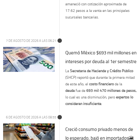
amaneció con cotización aproximada de
17.62 pesos a la venta en las principales
sucursales bancarias.
7 DE AGOSTO DE 2026 A LAS 06:21
Quemó México $693 mil millones en
intereses por deuda al 1er semestre
La
Secretaría de Hacienda y Crédito Público
(SHCP) reportó que durante la primera mitad
de este año, el
costo financiero
de la
deuda
fue de
693 mil 470 millones de pesos,
lo cual es una disminución, pero
expertos lo
consideran insuficiente
.
6 DE AGOSTO DE 2026 A LAS 08:55
Creció consumo privado menos de
lo esperado; bajó en importados🎦