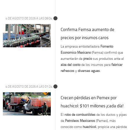
4 DE AGOSTO DE 2026 A LAS 08:04
Confirma Femsa aumento de
precios por insumos caros
La empresa embotelladora
Fomento
Económico Mexicano
(Femsa) confirmó que
aumentarán de
precio
sus productos ante el
alza del costo
de los insumos para
fabricar
refrescos
y
diversas aguas
.
4 DE AGOSTO DE 2026 A LAS 07:24
Crecen pérdidas en Pemex por
huachicol: $101 millones ¡cada día!
El
robo de combustibles
de los ductos y pipas
de
Petróleos Mexicanos
(Pemex), más
conocido como
huachicol
, propicia una pérdida