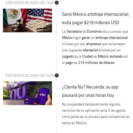
5 DE AGOSTO DE 2026 A LAS 15:23
Ganó México arbitraje internacional,
evita pagar $219 millones USD
La
Secretaría
de
Economía
dio a conocer que
México
logró
ganar
un
arbitraje
internacional
iniciado por dos
empresas
que reclamaban
una supuesta
afectación
emitida por un
juzgado
de la
Ciudad
de
México
,
evitando
así
el
pago
de
219 millones de dólares.
5 DE AGOSTO DE 2026 A LAS 14:29
¿Cliente Nu? Recuerda: su app
pausará por unas horas hoy
Nu suspenderá temporalmente algunos
servicios de su aplicación este 5 de agosto
como parte de su proceso para convertirse en
banco en México.