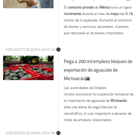
El
consumo privado
de
México
tuvo un ligero
incremento
durante el mes de
mayo
del
0.1%
,
menos de lo esperado. Aumentó el consumo
de bienes y servicios nacionales, mientras
que retrocedió el de bienes importados.
6 DE AGOSTO DE 2026 A LAS 07:33
Pega a 200 mil empleos bloqueo de
exportación de aguacate de
Michoacán🎦
Las autoridades de Estados
Unidos anunciaron la suspensión temporal de
la importación de aguacate de
Michoacán
,
ante una alerta de seguridad por el
narcotráfico, lo cual impactaría a decenas de
miles de empleos relacionados.
6 DE AGOSTO DE 2026 A LAS 07:06