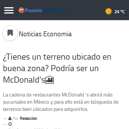
Puentelibre.mx
24 
Inicio
Noticias Economia
Local
Nacional
¿Tienes un terreno ubicado en
Opinión
buena zona? Podría ser un
Cronos
McDonald's🎦
Economía
Espectáculos
La cadena de restaurantes McDonald 's abrirá más
sucursales en México y para ello está en búsqueda de
Deportes
terrenos bien ubicados para adquirirlos.
Extra +
Por:
Redacción