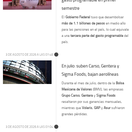
semestre
El
Gobierno Federal
tuvo que desembolsar
más de 1.1 billones de pesos
en medio año
para las pensiones en el país, lo cual equivale
a una
tercera parte del gasto programable
del
país.
3 DE AGOSTO DE 2026 A LAS 07:48
En julio: suben Carso, Gentera y
Sigma Foods; bajan aerolíneas
Durante el mes de julio, dentro de la
Bolsa
Mexicana de Valores
(BMV), las empresas
Grupo Carso
,
Gentera
y
Sigma Foods
resaltaron por sus ganancias mensuales,
mientras que
Volaris
,
GAP
y
Asur
sufrieron
grandes pérdidas.
3 DE AGOSTO DE 2026 A LAS 07:04