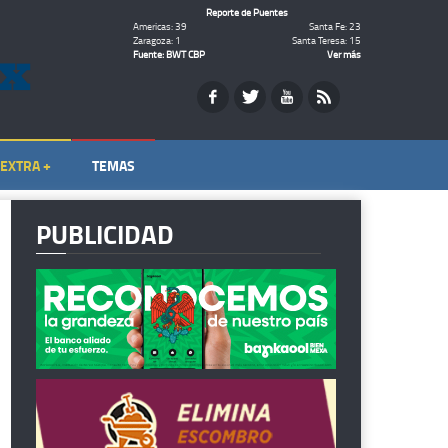
Reporte de Puentes
Americas: 39
Santa Fe: 23
Zaragoza: 1
Santa Teresa: 15
Fuente: BWT CBP
Ver más
EXTRA +
TEMAS
PUBLICIDAD