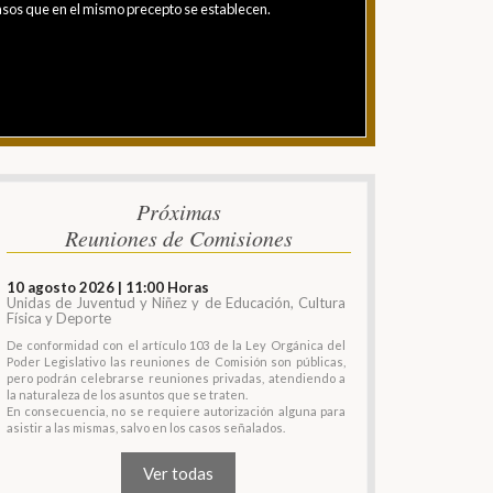
 casos que en el mismo precepto se establecen.
Próximas
Reuniones de Comisiones
10 agosto 2026 | 11:00 Horas
Unidas de Juventud y Niñez y de Educación, Cultura
Física y Deporte
De conformidad con el artículo 103 de la Ley Orgánica del
Poder Legislativo las reuniones de Comisión son públicas,
pero podrán celebrarse reuniones privadas, atendiendo a
la naturaleza de los asuntos que se traten.
En consecuencia, no se requiere autorización alguna para
asistir a las mismas, salvo en los casos señalados.
Ver todas