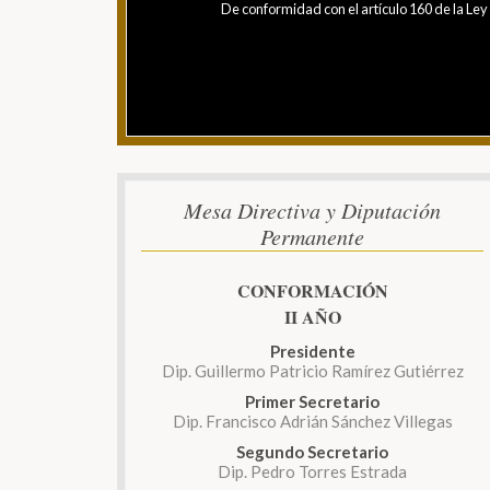
De conformidad con el artículo 160 de la Ley 
Mesa Directiva y Diputación
Permanente
CONFORMACIÓN
II AÑO
Presidente
Dip. Guillermo Patricio Ramírez Gutiérrez
Primer Secretario
Dip. Francisco Adrián Sánchez Villegas
Segundo Secretario
Dip. Pedro Torres Estrada