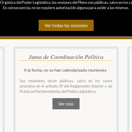
Orgánica del Poder Legislativo, las sesiones del Pleno son públicas, salvo en los
En consecuencia, no se requiere autorización alguna para asistir a las mismas.
Ver todas las sesiones
Junta de Coordinación Política
A la fecha, no se han calendarizado reuniones
Sus reuniones serán públicas, salvo en los casos
previstos en el artículo 29 del Reglamento Interior y de
Prácticas Parlamentarias del Poder Legislativo.
Ver más