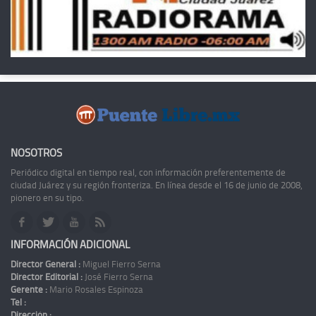
NOSOTROS
Periódico digital en tiempo real, con información preferentemente de
ciudad Juárez y su región fronteriza. En línea desde el 16 de junio de 2008,
pionero en su tipo.
INFORMACIÓN ADICIONAL
Director General :
Miguel Fierro Serna
Director Editorial :
José Fierro Serna
Gerente :
Mario Rosales Espinoza
Tel :
Dirección :