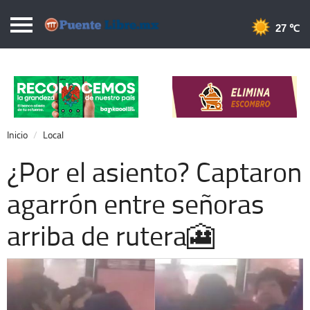
Puentelibre.mx
27 
Inicio
Local
Nacional
Inicio
Local
Opinión
¿Por el asiento? Captaron
Cronos
agarrón entre señoras
Economía
arriba de rutera🎦
Espectáculos
Deportes
Extra +