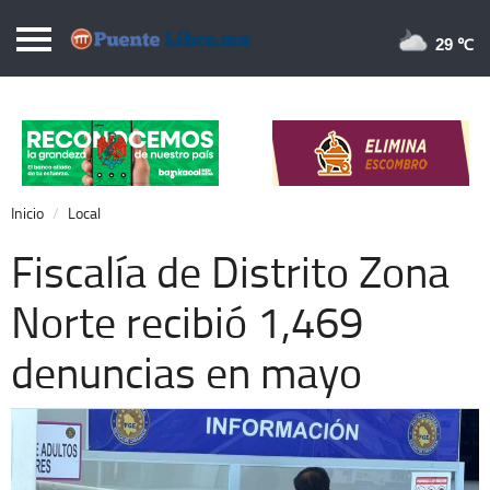
Puentelibre.mx
29 
Inicio
Local
Nacional
Inicio
Local
Opinión
Fiscalía de Distrito Zona
Cronos
Norte recibió 1,469
Economía
denuncias en mayo
Espectáculos
Deportes
Extra +