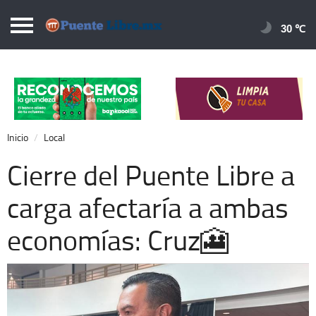
Puentelibre.mx
30 
Inicio
Local
Nacional
Inicio
Local
Opinión
Cierre del Puente Libre a
Cronos
carga afectaría a ambas
Economía
economías: Cruz🎦
Espectáculos
Deportes
Extra +