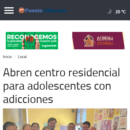
Puentelibre.mx
20 
Inicio
Local
Nacional
Inicio
Local
Opinión
Abren centro residencial
Cronos
para adolescentes con
Economía
adicciones
Espectáculos
Deportes
Extra +