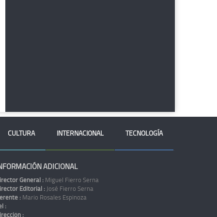
CULTURA
INTERNACIONAL
TECNOLOGÍA
NFORMACIÓN ADICIONAL
irector General :
Miguel Fierro Serna
irector Editorial :
José Fierro Serna
erente :
Mario Rosales Espinoza
l :
irección :