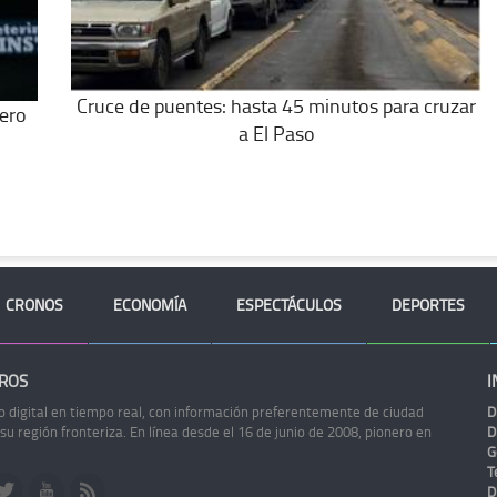
Cruce de puentes: hasta 45 minutos para cruzar
mero
a El Paso
CRONOS
ECONOMÍA
ESPECTÁCULOS
DEPORTES
ROS
I
o digital en tiempo real, con información preferentemente de ciudad
D
 su región fronteriza. En línea desde el 16 de junio de 2008, pionero en
D
G
Te
D