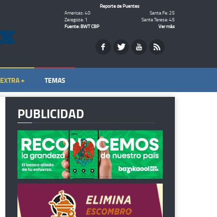
Reporte de Puentes
Americas: 40
Santa Fe: 25
Zaragoza: 1
Santa Teresa: 45
Fuente: BWT CBP
Ver más
EXTRA +
TEMAS
PUBLICIDAD