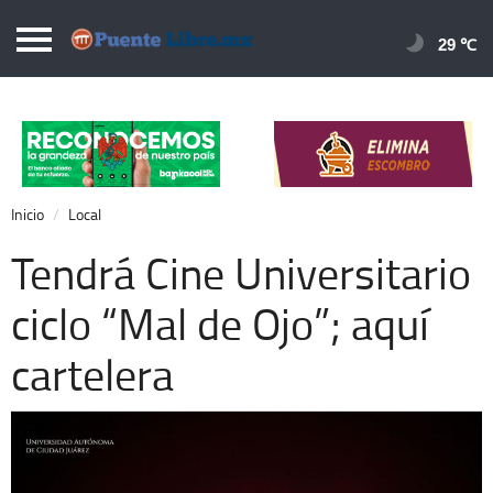
Puentelibre.mx
29 
Inicio
Local
Nacional
Inicio
Local
Opinión
Tendrá Cine Universitario
Cronos
ciclo “Mal de Ojo”; aquí
Economía
cartelera
Espectáculos
Deportes
Extra +