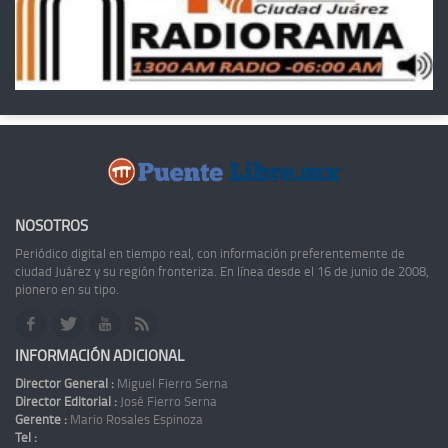
NOSOTROS
Periódico digital en tiempo real, con información preferentemente de
ciudad Juárez y su región fronteriza. En línea desde el 16 de junio de 2008,
pionero en su tipo.
INFORMACIÓN ADICIONAL
Director General :
Miguel Fierro Serna
Director Editorial :
José Fierro Serna
Gerente :
Mario Rosales Espinoza
Tel :