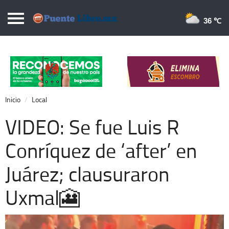
Puentelibre.mx
36 
Inicio
Local
Nacional
Inicio
Local
Opinión
VIDEO: Se fue Luis R
Cronos
Conríquez de ‘after’ en
Economía
Juárez; clausuraron
Espectáculos
Deportes
Uxmal🎦
Extra +