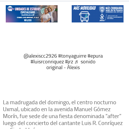
@alexiscc2926
#tonyaguirre
#epura
#luisrconriquez
#jrz
♬ sonido
original - Alexis
La madrugada del domingo, el centro nocturno
Uxmal, ubicado en la avenida Manuel Gómez
Morín, fue sede de una fiesta denominada “after”
luego del concierto del cantante Luis R. Conríquez