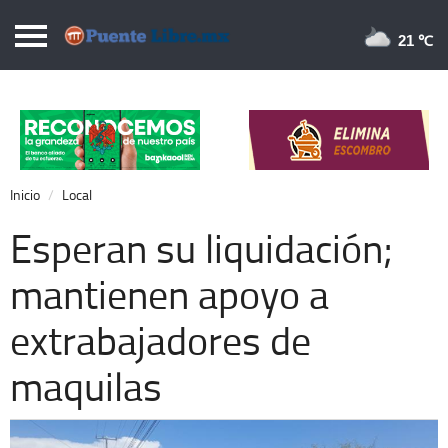
Puentelibre.mx
21 
Inicio
Local
Nacional
Inicio
Local
Opinión
Esperan su liquidación;
Cronos
mantienen apoyo a
Economía
extrabajadores de
Espectáculos
Deportes
maquilas
Extra +