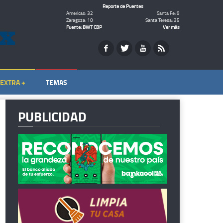
Reporte de Puentes
Americas: 32
Santa Fe: 9
Zaragoza: 10
Santa Teresa: 35
Fuente: BWT CBP
Ver más
EXTRA +
TEMAS
PUBLICIDAD