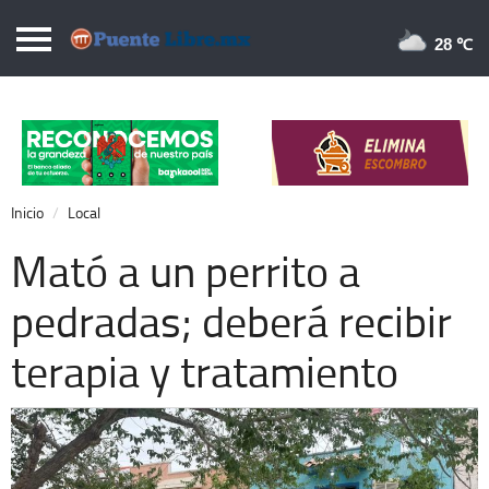
Puentelibre.mx
28 
Inicio
Local
Nacional
Inicio
Local
Opinión
Mató a un perrito a
Cronos
pedradas; deberá recibir
Economía
terapia y tratamiento
Espectáculos
Deportes
Extra +