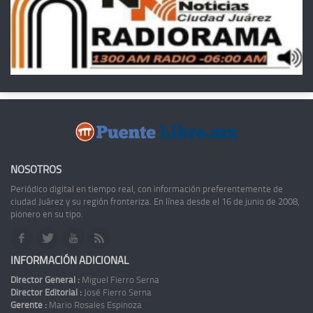
NOSOTROS
Periódico digital en tiempo real, con información preferentemente de
ciudad Juárez y su región fronteriza. En línea desde el 16 de junio de 2008,
pionero en su tipo.
INFORMACIÓN ADICIONAL
Director General :
Miguel Fierro Serna
Director Editorial :
José Fierro Serna
Gerente :
Mario Rosales Espinoza