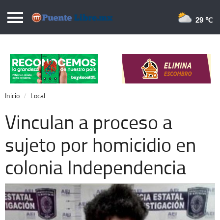
Puentelibre.mx
29 
Inicio
Local
Nacional
Inicio
Local
Opinión
Vinculan a proceso a
Cronos
sujeto por homicidio en
Economía
colonia Independencia
Espectáculos
Deportes
Extra +