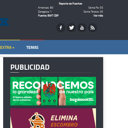
Reporte de Puentes
Americas: 80
Santa Fe: 50
Zaragoza: 1
Santa Teresa: 30
Fuente: BWT CBP
Ver más
EXTRA +
TEMAS
PUBLICIDAD