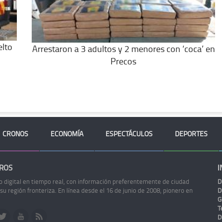
elto
Arrestaron a 3 adultos y 2 menores con ‘coca’ en
Precos
CRONOS
ECONOMÍA
ESPECTÁCULOS
DEPORTES
ROS
I
o digital en tiempo real, con información preferentemente de ciudad
D
 su región fronteriza. En línea desde el 16 de junio de 2008, pionero en
D
G
Te
D