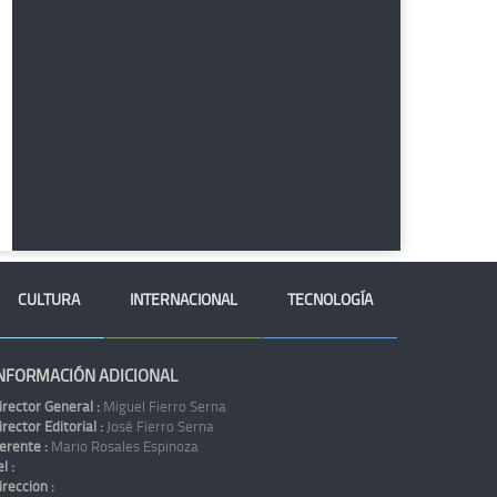
CULTURA
INTERNACIONAL
TECNOLOGÍA
NFORMACIÓN ADICIONAL
irector General :
Miguel Fierro Serna
irector Editorial :
José Fierro Serna
erente :
Mario Rosales Espinoza
l :
irección :