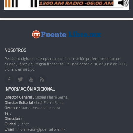
NOSOTROS
Periódico digital en tiempo real, con información preferentemente de
ciudad Juárez y su región fronteriza. En línea desde el 16 de junio de 2008,
pionero en su tipo.
INFORMACIÓN ADICIONAL
Director General :
Miguel Fierro Serna
Director Editorial :
José Fierro Serna
Gerente :
Mario Rosales Espinoza
Tel :
Dirección :
Ciudad :
Juárez
Email :
información@puentelibre.mx