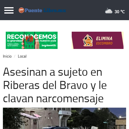
Puentelibre.mx
30 
Inicio
Local
Nacional
Inicio
Local
Opinión
Asesinan a sujeto en
Cronos
Riberas del Bravo y le
Economía
clavan narcomensaje
Espectáculos
Deportes
Extra +