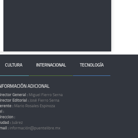
CULTURA
INTERNACIONAL
TECNOLOGÍA
NFORMACIÓN ADICIONAL
irector General :
Miguel Fierro Serna
irector Editorial :
José Fierro Serna
erente :
Mario Rosales Espinoza
l :
irección :
iudad :
Juárez
mail :
información@puentelibre.mx