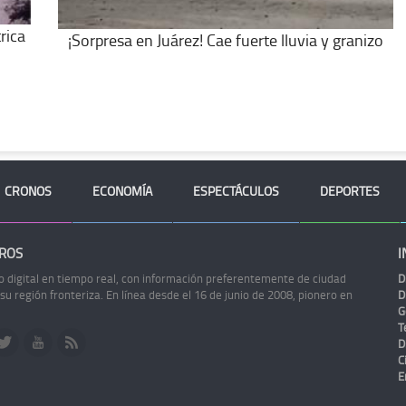
rica
¡Sorpresa en Juárez! Cae fuerte lluvia y granizo
CRONOS
ECONOMÍA
ESPECTÁCULOS
DEPORTES
ROS
I
o digital en tiempo real, con información preferentemente de ciudad
D
 su región fronteriza. En línea desde el 16 de junio de 2008, pionero en
D
G
Te
D
C
E