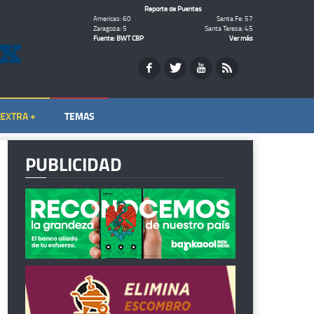
Reporte de Puentes
Americas: 60
Santa Fe: 57
Zaragoza: 5
Santa Teresa: 45
Fuente: BWT CBP
Ver más
EXTRA +
TEMAS
PUBLICIDAD