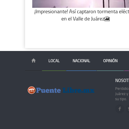
¡Impresionante! Así captaron tormenta eléct
en el Valle de Juárez🎦
LOCAL
NACIONAL
OPINIÓN
NOSOT
Periódic
Juárez y
su tipo.