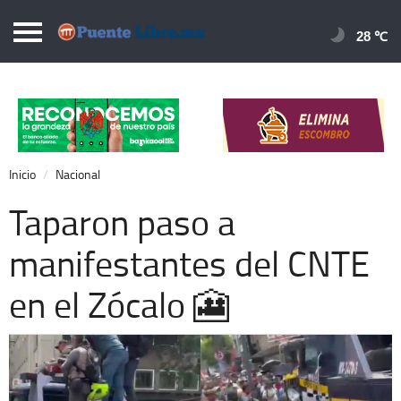
Puentelibre.mx
28 
Inicio
Local
Nacional
Inicio
Nacional
Opinión
Taparon paso a
Cronos
manifestantes del CNTE
Economía
en el Zócalo 🎦
Espectáculos
Deportes
Extra +