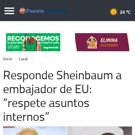
Puentelibre.mx
24 
Inicio
Local
Nacional
Inicio
Local
Opinión
Responde Sheinbaum a
Cronos
embajador de EU:
Economía
“respete asuntos
Espectáculos
Deportes
internos”
Extra +