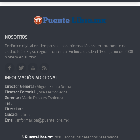
NOSOTROS
Periódico digital en tiempo real, con información preferentemente de
ciudad Juárez y su región fronteriza. En línea desde el 16 de junio de 2008,
pionero en su tipo.
INFORMACIÓN ADICIONAL
Director General :
Miguel Fierro Serna
Director Editorial :
José Fierro Serna
Gerente :
Mario Rosales Espinoza
Tel :
Dirección :
Ciudad :
Juárez
Email :
información@puentelibre.mx
©
PuenteLibre.mx
2018. Todos los derechos reservados