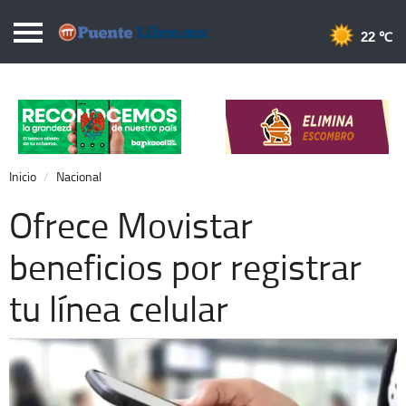
Puentelibre.mx
22 
Inicio
Local
Nacional
Inicio
Nacional
Opinión
Ofrece Movistar
Cronos
beneficios por registrar
Economía
tu línea celular
Espectáculos
Deportes
Extra +