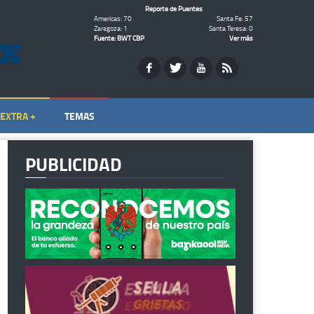
Reporte de Puentes
Americas: 70
Santa Fe: 57
Zaragoza: 1
Santa Teresa: 0
Fuente: BWT CBP
Ver más
EXTRA +
TEMAS
PUBLICIDAD