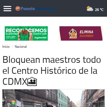
Puentelibre.mx
26 
Inicio
Local
Nacional
Inicio
Nacional
Opinión
Bloquean maestros todo
Cronos
el Centro Histórico de la
Economía
CDMX🎦
Espectáculos
Deportes
Extra +