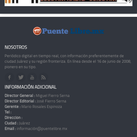
NOSOTROS
Periódico digital en tiempo real, con información preferentemente de
ciudad Juárez y su región fronteriza. En línea desde el 16 de junio de 2008,
pionero en su tipo.
INFORMACIÓN ADICIONAL
Director General :
Miguel Fierro Serna
Director Editorial :
José Fierro Serna
Gerente :
Mario Rosales Espinoza
Tel :
Dirección :
Ciudad :
Juárez
Email :
información@puentelibre.mx