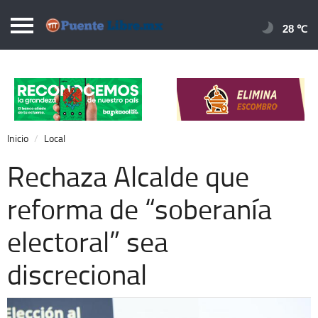
Puentelibre.mx
28 
Inicio
Local
Nacional
Inicio
Local
Opinión
Rechaza Alcalde que
Cronos
reforma de “soberanía
Economía
electoral” sea
Espectáculos
Deportes
discrecional
Extra +