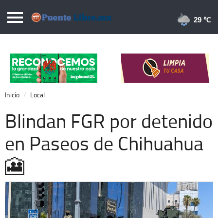
Puentelibre.mx
29 
Inicio
Local
Nacional
Inicio
Local
Opinión
Blindan FGR por detenido
Cronos
en Paseos de Chihuahua
Economía
🎦
Espectáculos
Deportes
Extra +