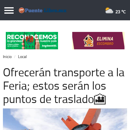
Puentelibre.mx
23 
Inicio
Local
Nacional
Inicio
Local
Opinión
Ofrecerán transporte a la
Cronos
Feria; estos serán los
Economía
puntos de traslado🎦
Espectáculos
Deportes
Extra +