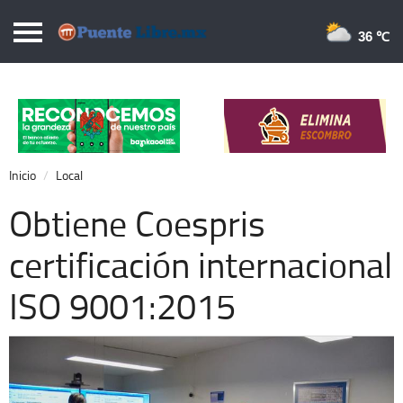
Puentelibre.mx
36 
Inicio
Local
Nacional
Inicio
Local
Opinión
Obtiene Coespris
Cronos
certificación internacional
Economía
ISO 9001:2015
Espectáculos
Deportes
Extra +