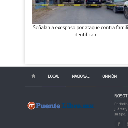
Señalan a exesposo por ataque contra famili
identifican
LOCAL
NACIONAL
OPINIÓN
NOSOT
Periódic
Juárez y
su tipo.