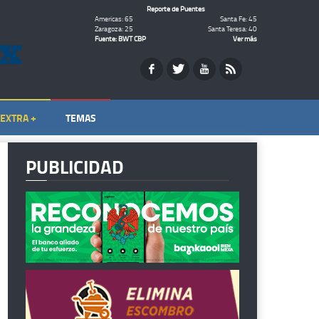
Reporte de Puentes
Americas: 65
Santa Fe: 45
Zaragoza: 25
Santa Teresa: 40
Fuente: BWT CBP
Ver más
EXTRA +
TEMAS
PUBLICIDAD