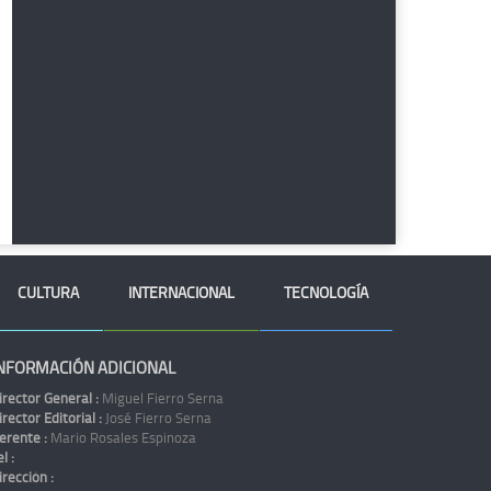
CULTURA
INTERNACIONAL
TECNOLOGÍA
NFORMACIÓN ADICIONAL
irector General :
Miguel Fierro Serna
irector Editorial :
José Fierro Serna
erente :
Mario Rosales Espinoza
l :
irección :