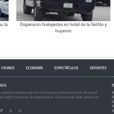
a; lo
Dispararon huéspedes en hotel de la Teófilo y
huyeron
CRONOS
ECONOMÍA
ESPECTÁCULOS
DEPORTES
ROS
I
o digital en tiempo real, con información preferentemente de ciudad
D
 su región fronteriza. En línea desde el 16 de junio de 2008, pionero en
D
G
Te
D