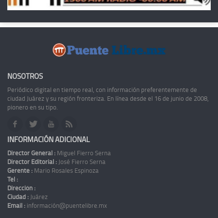
NOSOTROS
Periódico digital en tiempo real, con información preferentemente de
ciudad Juárez y su región fronteriza. En línea desde el 16 de junio de 2008,
pionero en su tipo.
INFORMACIÓN ADICIONAL
Director General :
Miguel Fierro Serna
Director Editorial :
José Fierro Serna
Gerente :
Mario Rosales Espinoza
Tel :
Dirección :
Ciudad :
Juárez
Email :
información@puentelibre.mx