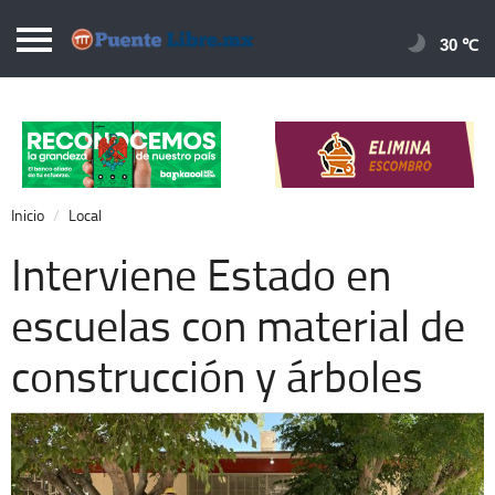
Puentelibre.mx
30 
Inicio
Local
Nacional
Inicio
Local
Opinión
Interviene Estado en
Cronos
escuelas con material de
Economía
construcción y árboles
Espectáculos
Deportes
Extra +