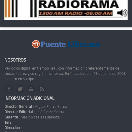
NOSOTROS
Periódico digital en tiempo real, con información preferentemente de
ciudad Juárez y su región fronteriza. En línea desde el 16 de junio de 2008,
pionero en su tipo.
INFORMACIÓN ADICIONAL
Director General :
Miguel Fierro Serna
Director Editorial :
José Fierro Serna
Gerente :
Mario Rosales Espinoza
Tel :
Dirección :