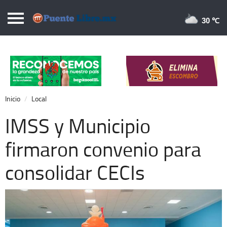
Puentelibre.mx
30 
Inicio
Local
Nacional
Inicio
Local
Opinión
IMSS y Municipio
Cronos
firmaron convenio para
Economía
consolidar CECIs
Espectáculos
Deportes
Extra +