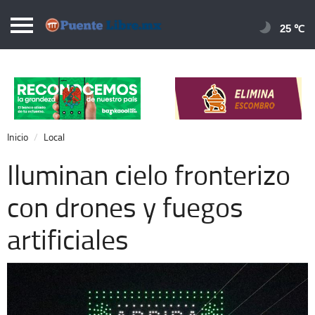
Puentelibre.mx
25 
Inicio
Local
Nacional
Inicio
Local
Opinión
Iluminan cielo fronterizo
Cronos
con drones y fuegos
Economía
artificiales
Espectáculos
Deportes
Extra +