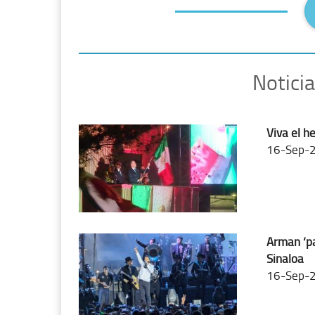
Notici
Viva el h
16-Sep-
Arman ‘pa
Sinaloa
16-Sep-