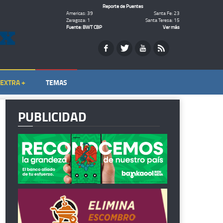
Reporte de Puentes
Americas: 39
Santa Fe: 23
Zaragoza: 1
Santa Teresa: 15
Fuente: BWT CBP
Ver más
EXTRA +
TEMAS
PUBLICIDAD