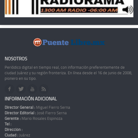
NOSOTROS
Periódico digital en tiempo real, con información preferentemente de
ciudad Juárez y su región fronteriza. En línea desde el 16 de junio de 2008,
pionero en su tipo.
INFORMACIÓN ADICIONAL
Director General :
Miguel Fierro Serna
Director Editorial :
José Fierro Serna
Gerente :
Mario Rosales Espinoza
Tel :
Dirección :
Ciudad :
Juárez