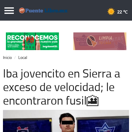
Puentelibre.mx
22 
Inicio
Local
Nacional
Inicio
Local
Opinión
Iba jovencito en Sierra a
Cronos
exceso de velocidad; le
Economía
encontraron fusil🎦
Espectáculos
Deportes
Extra +