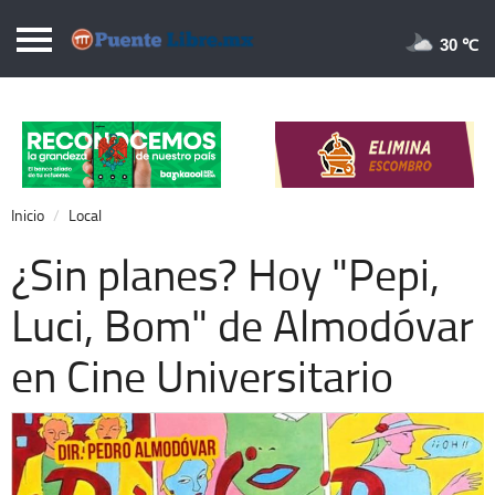
Puentelibre.mx
30 
Inicio
Local
Nacional
Inicio
Local
Opinión
¿Sin planes? Hoy "Pepi,
Cronos
Luci, Bom" de Almodóvar
Economía
en Cine Universitario
Espectáculos
Deportes
Extra +