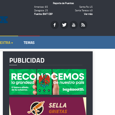
Reporte de Puentes
Americas: 65
Santa Fe: 45
Zaragoza: 25
Santa Teresa: 40
Fuente: BWT CBP
Ver más
EXTRA +
TEMAS
PUBLICIDAD