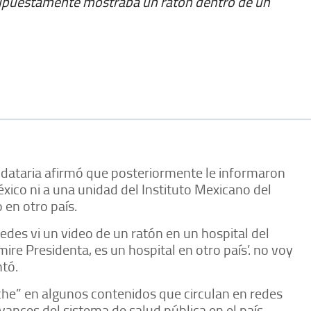
supuestamente mostraba un ratón dentro de un
dataria afirmó que posteriormente le informaron
ico ni a una unidad del Instituto Mexicano del
 en otro país.
redes vi un video de un ratón en un hospital del
ire Presidenta, es un hospital en otro país’. no voy
ntó.
he” en algunos contenidos que circulan en redes
vances del sistema de salud pública en el país.