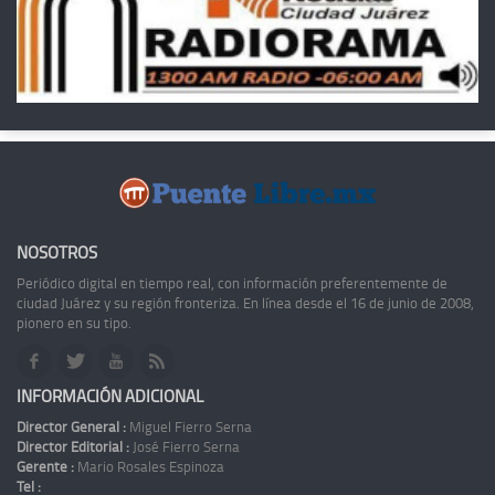
NOSOTROS
Periódico digital en tiempo real, con información preferentemente de
ciudad Juárez y su región fronteriza. En línea desde el 16 de junio de 2008,
pionero en su tipo.
INFORMACIÓN ADICIONAL
Director General :
Miguel Fierro Serna
Director Editorial :
José Fierro Serna
Gerente :
Mario Rosales Espinoza
Tel :