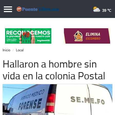
Puentelibre.mx
39 
Inicio
Local
Nacional
Inicio
Local
Opinión
Hallaron a hombre sin
Cronos
vida en la colonia Postal
Economía
Espectáculos
Deportes
Extra +