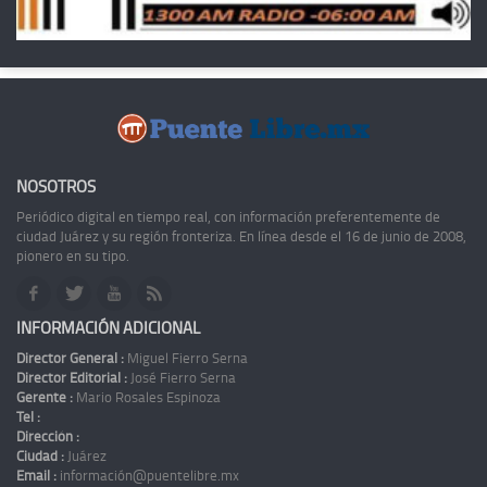
NOSOTROS
Periódico digital en tiempo real, con información preferentemente de
ciudad Juárez y su región fronteriza. En línea desde el 16 de junio de 2008,
pionero en su tipo.
INFORMACIÓN ADICIONAL
Director General :
Miguel Fierro Serna
Director Editorial :
José Fierro Serna
Gerente :
Mario Rosales Espinoza
Tel :
Dirección :
Ciudad :
Juárez
Email :
información@puentelibre.mx