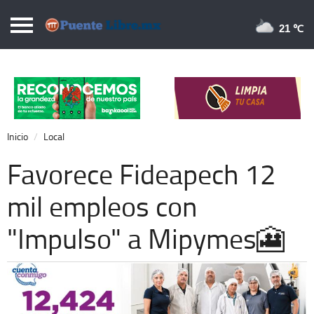
Puentelibre.mx
21 
Inicio
Local
Nacional
Inicio
Local
Opinión
Favorece Fideapech 12
Cronos
mil empleos con
Economía
"Impulso" a Mipymes🎦
Espectáculos
Deportes
Extra +