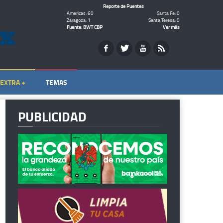
Reporte de Puentes
Americas: 60
Santa Fe: 0
Zaragoza: 1
Santa Teresa: 0
Fuente: BWT CBP
Ver más
EXTRA +
TEMAS
PUBLICIDAD