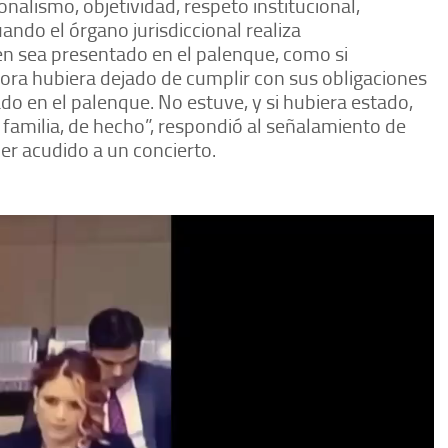
nalismo, objetividad, respeto institucional,
ando el órgano jurisdiccional realiza
en sea presentado en el palenque, como si
idora hubiera dejado de cumplir con sus obligaciones
do en el palenque. No estuve, y si hubiera estado,
i familia, de hecho”, respondió al señalamiento de
er acudido a un concierto.