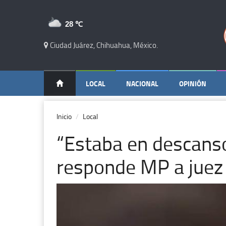
28 ℃
Ciudad Juárez, Chihuahua, México.
LOCAL
NACIONAL
OPINIÓN
Inicio
Local
“Estaba en descanso 
responde MP a juez