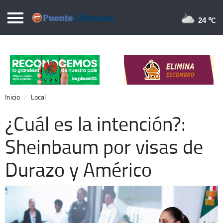
Puentelibre.mx
24 
Inicio
Local
Nacional
Inicio
Local
Opinión
¿Cuál es la intención?:
Cronos
Sheinbaum por visas de
Economía
Durazo y Américo
Espectáculos
Deportes
Extra +