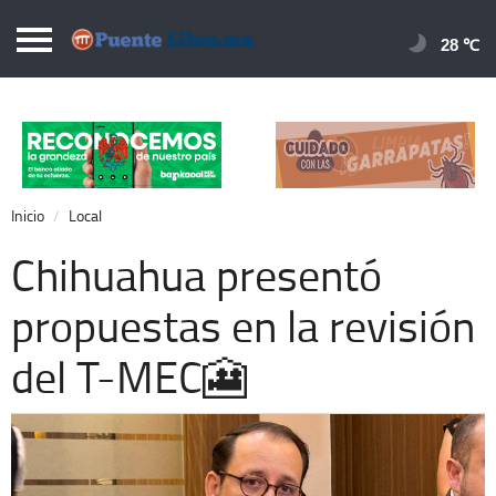
Puentelibre.mx
28 
Inicio
Local
Nacional
Inicio
Local
Opinión
Chihuahua presentó
Cronos
propuestas en la revisión
Economía
del T-MEC🎦
Espectáculos
Deportes
Extra +