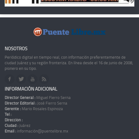
NOSOTROS
Periódico digital en tiempo real, con información preferentemente de
ciudad Juárez y su región fronteriza. En línea desde el 16 de junio de 2008,
pionero en su tipo.
INFORMACIÓN ADICIONAL
Director General :
Miguel Fierro Serna
Director Editorial :
José Fierro Serna
Gerente :
Mario Rosales Espinoza
Tel :
Dirección :
Ciudad :
Juárez
Email :
información@puentelibre.mx