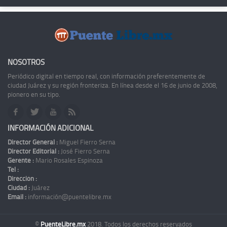
NOSOTROS
Periódico digital en tiempo real, con información preferentemente de
ciudad Juárez y su región fronteriza. En línea desde el 16 de junio de 2008,
pionero en su tipo.
INFORMACIÓN ADICIONAL
Director General :
Miguel Fierro Serna
Director Editorial :
José Fierro Serna
Gerente :
Mario Rosales Espinoza
Tel :
Dirección :
Ciudad :
Juárez
Email :
información@puentelibre.mx
©
PuenteLibre.mx
2018. Todos los derechos reservados