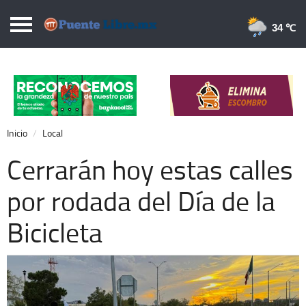
Puentelibre.mx
34 
Inicio
Local
Nacional
Inicio
Local
Opinión
Cerrarán hoy estas calles
Cronos
por rodada del Día de la
Economía
Bicicleta
Espectáculos
Deportes
Extra +