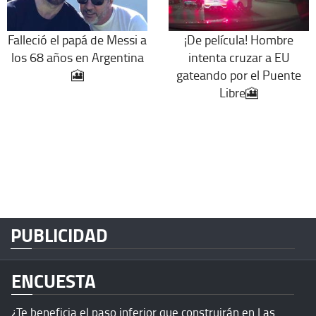
Falleció el papá de Messi a
¡De película! Hombre
los 68 años en Argentina
intenta cruzar a EU
🎦
gateando por el Puente
Libre🎦
PUBLICIDAD
ENCUESTA
¿Te beneficia el paso inferior que construirán en Las