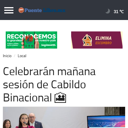
Puentelibre.mx
31 
Inicio
Local
Nacional
Inicio
Local
Opinión
Celebrarán mañana
Cronos
sesión de Cabildo
Economía
Binacional 🎦
Espectáculos
Deportes
Extra +