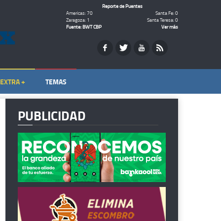
Reporte de Puentes
Americas: 70
Santa Fe: 0
Zaragoza: 1
Santa Teresa: 0
Fuente: BWT CBP
Ver más
EXTRA +
TEMAS
PUBLICIDAD