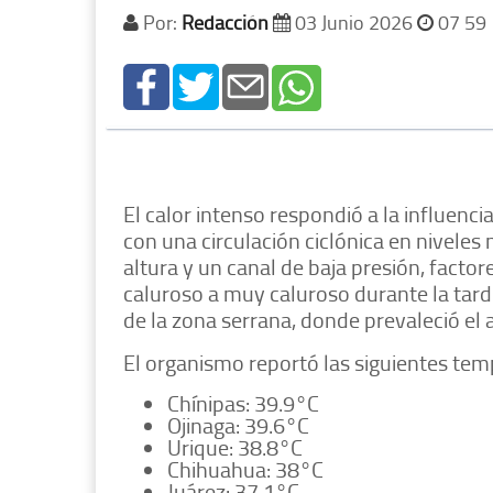
Por:
Redacción
03 Junio 2026
07 59
El calor intenso respondió a la influenci
con una circulación ciclónica en niveles
altura y un canal de baja presión, facto
caluroso a muy caluroso durante la tarde
de la zona serrana, donde prevaleció el 
El organismo reportó las siguientes te
Chínipas: 39.9°C
Ojinaga: 39.6°C
Urique: 38.8°C
Chihuahua: 38°C
Juárez: 37.1°C