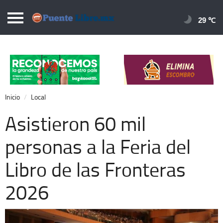
Puentelibre.mx
29 
Inicio
Local
Nacional
Inicio
Local
Opinión
Asistieron 60 mil
Cronos
personas a la Feria del
Economía
Libro de las Fronteras
Espectáculos
Deportes
2026
Extra +