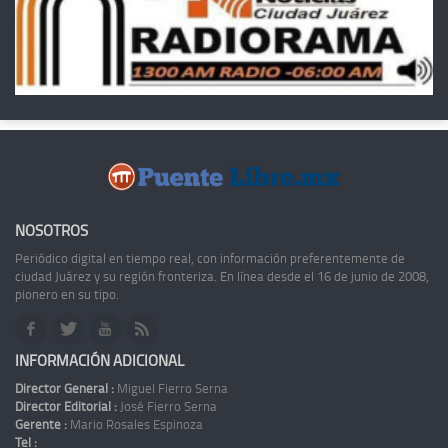
NOSOTROS
Periódico digital en tiempo real, con información preferentemente de
ciudad Juárez y su región fronteriza. En línea desde el 16 de junio de 2008,
pionero en su tipo.
INFORMACIÓN ADICIONAL
Director General :
Miguel Fierro Serna
Director Editorial :
José Fierro Serna
Gerente :
Mario Rosales Espinoza
Tel :