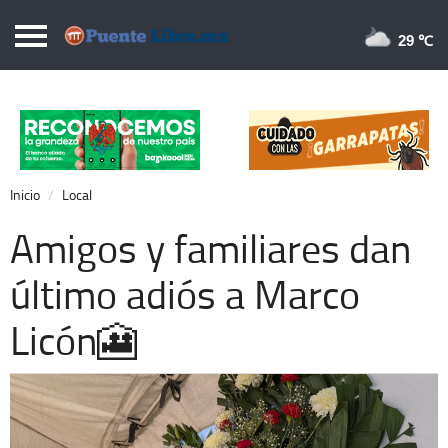
Puentelibre.mx
29 
Inicio
Local
Nacional
Inicio
Local
Opinión
Amigos y familiares dan
Cronos
último adiós a Marco
Economía
Licón🎦
Espectáculos
Deportes
Extra +