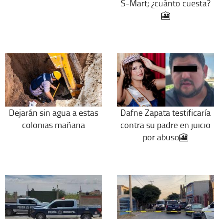
S-Mart; ¿cuánto cuesta?
🎦
Dejarán sin agua a estas
Dafne Zapata testificaría
colonias mañana
contra su padre en juicio
por abuso🎦