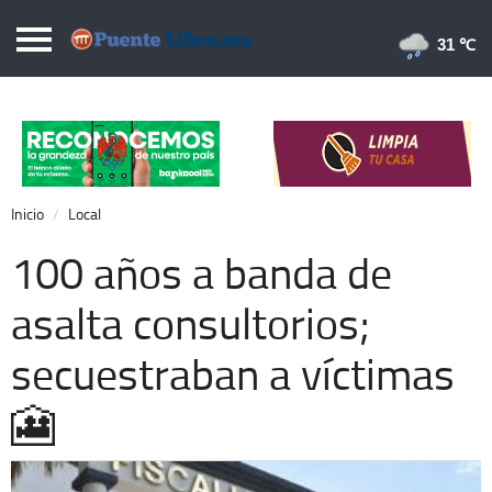
Puentelibre.mx
31 
Inicio
Local
Nacional
Inicio
Local
Opinión
100 años a banda de
Cronos
asalta consultorios;
Economía
secuestraban a víctimas
Espectáculos
Deportes
🎦
Extra +