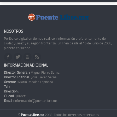
NOSOTROS
Periódico digital en tiempo real, con información preferentemente de
ciudad Juárez y su región fronteriza. En línea desde el 16 de junio de 2008,
pionero en su tipo.
INFORMACIÓN ADICIONAL
Director General :
Miguel Fierro Serna
Director Editorial :
José Fierro Serna
Gerente :
Mario Rosales Espinoza
Tel :
Dirección :
Ciudad :
Juárez
Email :
información@puentelibre.mx
©
PuenteLibre.mx
2018. Todos los derechos reservados