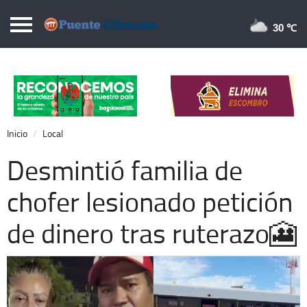
Puentelibre.mx
30 
Inicio
Local
Nacional
Inicio
Local
Opinión
Desmintió familia de
Cronos
chofer lesionado petición
Economía
de dinero tras ruterazo🎦
Espectáculos
Deportes
Extra +