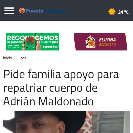
Puentelibre.mx
24 
Inicio
Local
Nacional
Inicio
Local
Opinión
Pide familia apoyo para
Cronos
repatriar cuerpo de
Economía
Adrián Maldonado
Espectáculos
Deportes
Extra +